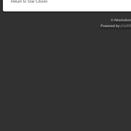
Return to Star Citizen
© Absolutio
Powered by
phpB