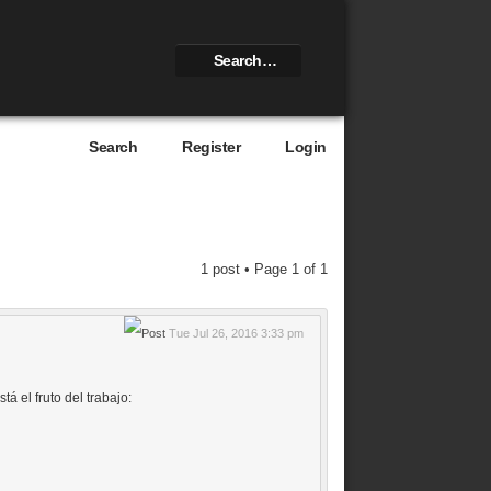
Search
Register
Login
1 post • Page
1
of
1
Tue Jul 26, 2016 3:33 pm
 el fruto del trabajo: