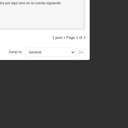
éis por aquí sino en la cuenta siguiente:
1 post • Page
1
of
1
Jump to: