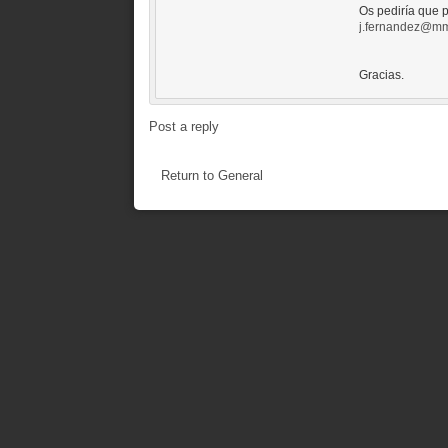
Os pediría que p
j.fernandez@mm
Gracias.
Post a reply
Return to General