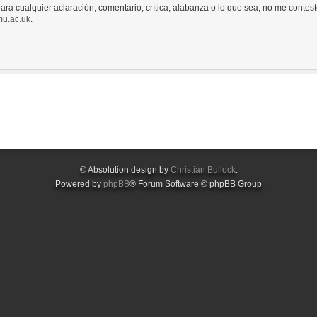
ara cualquier aclaración, comentario, crítica, alabanza o lo que sea, no me contest
u.ac.uk
.
© Absolution design by
Christian Bullock
.
Powered by
phpBB
® Forum Software © phpBB Group